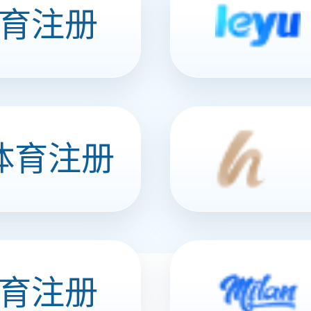
伦
北
敦
京
新
加
坡
巴
西