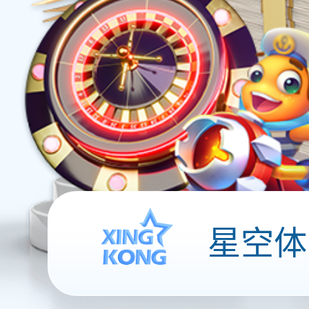
开云网页版页面登录全站App
我们推出的原生应用覆盖体育、电竞等热门内容，
支持赛事查看、数据浏览与多端同步，结合高清直