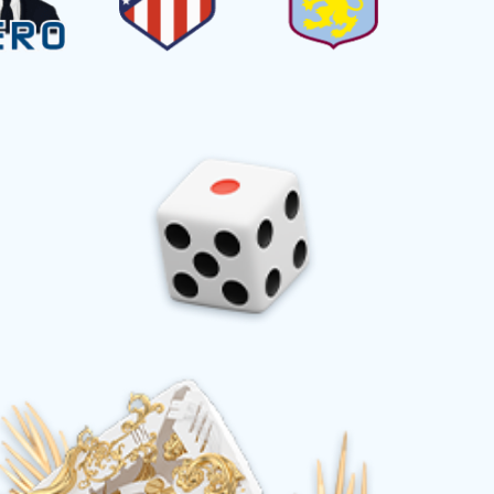
迷打造高品质的数字化观赛体验。我
面登录服务。
亚、中东、欧洲等区域建立了本地化技
日均访问量持续增长，深受广大体育