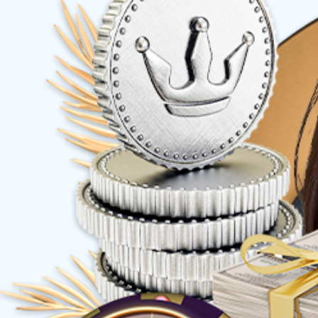
爱好者喜爱。
我们将继续秉持“
技术创新、用户至
登录平台。