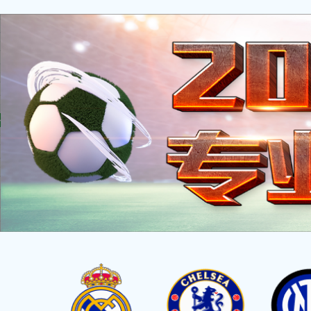
开云网
连接你的赛事视野，打造