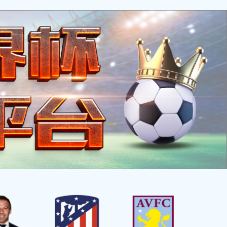
App
公司
体育
注册入口
简介
动态
观看更便捷
供多终端支持、高清视频、