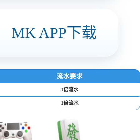
源支持
体育直播平台。
育赛事直播体验。